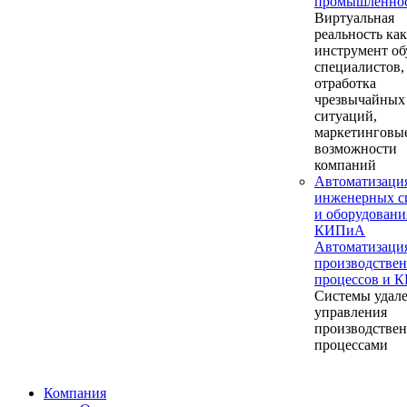
промышленно
Виртуальная
реальность как
инструмент об
специалистов,
отработка
чрезвычайных
ситуаций,
маркетинговы
возможности
компаний
Автоматизаци
инженерных с
и оборудовани
КИПиА
Автоматизаци
производстве
процессов и 
Системы удал
управления
производстве
процессами
Компания