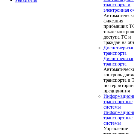
Реквизиты
транспорта и
электронная о
Автоматическ
фиксация
прибывших ТС
также контрол
доступа ТС и
граждан на об
Диспетчериза
транспорта
Диспетчериза
транспорта
Автоматическ
контроль дви
транспорта и
по территории
предприятия
Информацион
транспортные
системы
Информацион
транспортные
системы
Управление
транспортно-