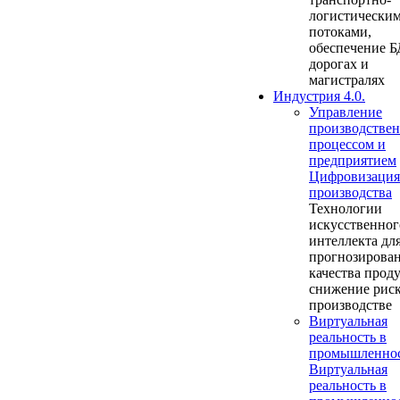
логистически
потоками,
обеспечение Б
дорогах и
магистралях
Индустрия 4.0.
Управление
производстве
процессом и
предприятием
Цифровизация
производства
Технологии
искусственног
интеллекта дл
прогнозирова
качества прод
снижение риск
производстве
Виртуальная
реальность в
промышленно
Виртуальная
реальность в