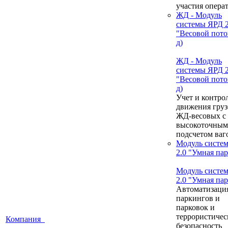
участия опера
ЖД - Модуль
системы ЯРД 2
"Весовой пото
д)
ЖД - Модуль
системы ЯРД 2
"Весовой пото
д)
Учет и контро
движения груз
ЖД-весовых с
высокоточным
подсчетом ваг
Модуль систе
2.0 "Умная па
Модуль систе
2.0 "Умная па
Автоматизаци
паркингов и
парковок и
террористичес
Компания
безопасность