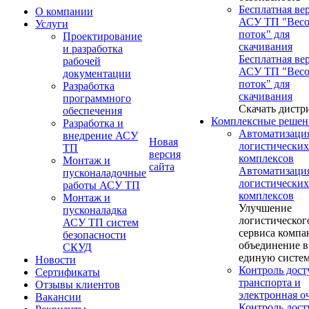
Бесплатная ве
О компании
АСУ ТП "Вес
Услуги
поток" для
Проектирование
скачивания
и разработка
Бесплатная ве
рабочей
АСУ ТП "Вес
документации
поток" для
Разработка
скачивания
программного
Скачать дистр
обеспечения
Комплексные решен
Разработка и
Автоматизаци
внедрение АСУ
Новая
логистических
ТП
версия
комплексов
Монтаж и
сайта
Автоматизаци
пусконаладочные
логистических
работы АСУ ТП
комплексов
Монтаж и
Улучшение
пусконаладка
логистическог
АСУ ТП систем
сервиса компа
безопасности
объединение в
СКУД
единую систе
Новости
Контроль дост
Сертификаты
транспорта и
Отзывы клиентов
электронная о
Вакансии
Контроль дост