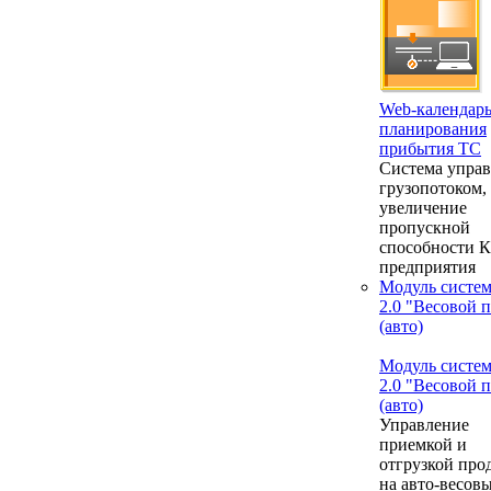
Web-календар
планирования
прибытия ТС
Система упра
грузопотоком,
увеличение
пропускной
способности 
предприятия
Модуль систе
2.0 "Весовой 
(авто)
Модуль систе
2.0 "Весовой 
(авто)
Управление
приемкой и
отгрузкой про
на авто-весовы