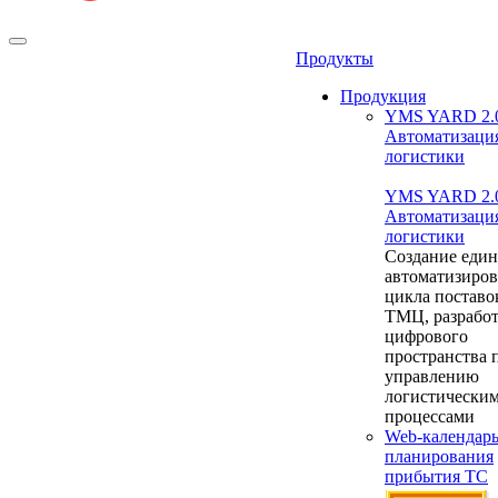
Продукты
Продукция
YMS YARD 2.
Автоматизаци
логистики
YMS YARD 2.
Автоматизаци
логистики
Создание един
автоматизиро
цикла поставо
ТМЦ, разрабо
цифрового
пространства 
управлению
логистически
процессами
Web-календар
планирования
прибытия ТС