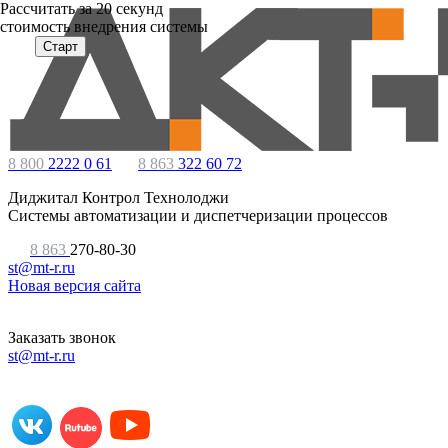
Расcчитать за 20 секунд
стоимость внедрения системы
Старт
8 800
2222 0 61
8 863
322 60 72
Диджитал Контрол Технолоджи
Системы автоматизации и диспетчеризации процессов
8 863
270-80-30
st@mt-r.ru
Новая версия сайта
Заказать звонок
st@mt-r.ru