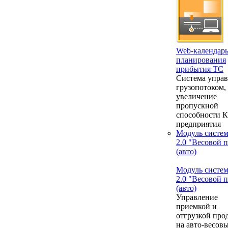
Web-календар
планирования
прибытия ТС
Система упра
грузопотоком,
увеличение
пропускной
способности 
предприятия
Модуль систе
2.0 "Весовой 
(авто)
Модуль систе
2.0 "Весовой 
(авто)
Управление
приемкой и
отгрузкой про
на авто-весовы