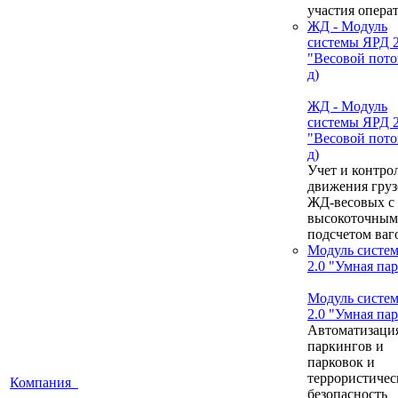
участия опера
ЖД - Модуль
системы ЯРД 2
"Весовой пото
д)
ЖД - Модуль
системы ЯРД 2
"Весовой пото
д)
Учет и контро
движения груз
ЖД-весовых с
высокоточным
подсчетом ваг
Модуль систе
2.0 "Умная па
Модуль систе
2.0 "Умная па
Автоматизаци
паркингов и
парковок и
террористичес
Компания
безопасность