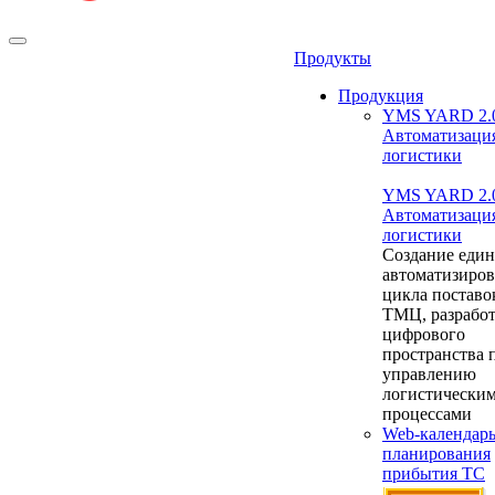
Продукты
Продукция
YMS YARD 2.
Автоматизаци
логистики
YMS YARD 2.
Автоматизаци
логистики
Создание един
автоматизиро
цикла поставо
ТМЦ, разрабо
цифрового
пространства 
управлению
логистически
процессами
Web-календар
планирования
прибытия ТС