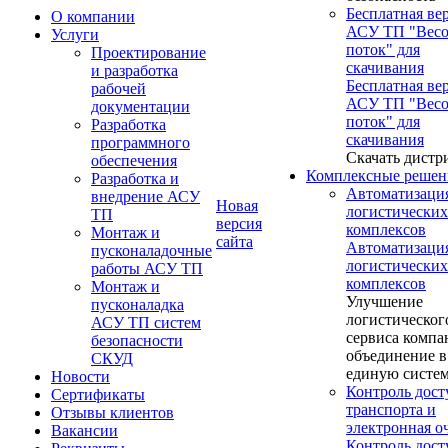
Бесплатная ве
О компании
АСУ ТП "Вес
Услуги
поток" для
Проектирование
скачивания
и разработка
Бесплатная ве
рабочей
АСУ ТП "Вес
документации
поток" для
Разработка
скачивания
программного
Скачать дистр
обеспечения
Комплексные решен
Разработка и
Автоматизаци
внедрение АСУ
Новая
логистических
ТП
версия
комплексов
Монтаж и
сайта
Автоматизаци
пусконаладочные
логистических
работы АСУ ТП
комплексов
Монтаж и
Улучшение
пусконаладка
логистическог
АСУ ТП систем
сервиса компа
безопасности
объединение в
СКУД
единую систе
Новости
Контроль дост
Сертификаты
транспорта и
Отзывы клиентов
электронная о
Вакансии
Контроль дост