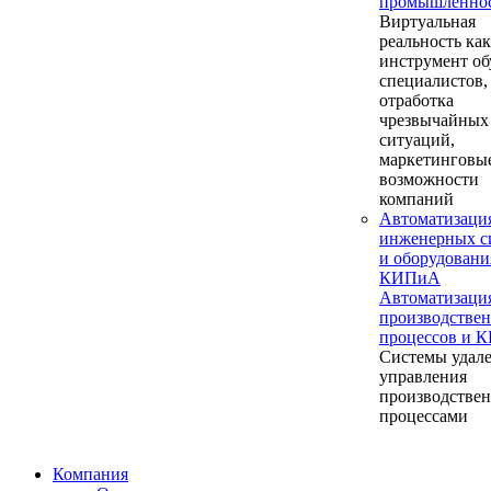
промышленно
Виртуальная
реальность как
инструмент об
специалистов,
отработка
чрезвычайных
ситуаций,
маркетинговы
возможности
компаний
Автоматизаци
инженерных с
и оборудовани
КИПиА
Автоматизаци
производстве
процессов и 
Системы удал
управления
производстве
процессами
Компания