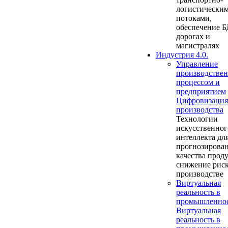
логистически
потоками,
обеспечение Б
дорогах и
магистралях
Индустрия 4.0.
Управление
производстве
процессом и
предприятием
Цифровизация
производства
Технологии
искусственног
интеллекта дл
прогнозирова
качества прод
снижение риск
производстве
Виртуальная
реальность в
промышленно
Виртуальная
реальность в