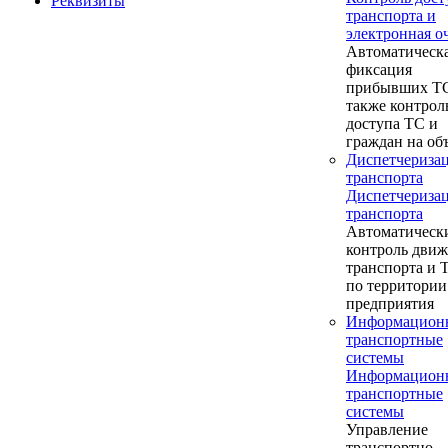
Реквизиты
транспорта и
электронная о
Автоматическ
фиксация
прибывших ТС
также контрол
доступа ТС и
граждан на об
Диспетчериза
транспорта
Диспетчериза
транспорта
Автоматическ
контроль дви
транспорта и
по территории
предприятия
Информацион
транспортные
системы
Информацион
транспортные
системы
Управление
транспортно-