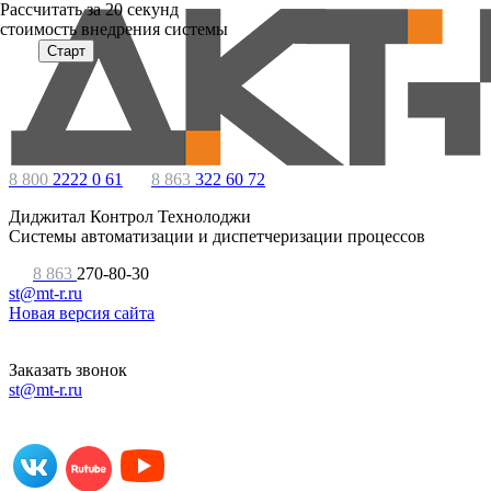
Расcчитать за 20 секунд
стоимость внедрения системы
Старт
8 800
2222 0 61
8 863
322 60 72
Диджитал Контрол Технолоджи
Системы автоматизации и диспетчеризации процессов
8 863
270-80-30
st@mt-r.ru
Новая версия сайта
Заказать звонок
st@mt-r.ru