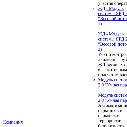
участия опера
ЖД - Модуль
системы ЯРД 2
"Весовой пото
д)
ЖД - Модуль
системы ЯРД 2
"Весовой пото
д)
Учет и контро
движения груз
ЖД-весовых с
высокоточным
подсчетом ваг
Модуль систе
2.0 "Умная па
Модуль систе
2.0 "Умная па
Автоматизаци
паркингов и
парковок и
террористичес
Компания
безопасность