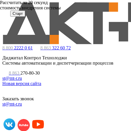
Расcчитать за 20 секунд
стоимость внедрения системы
Старт
8 800
2222 0 61
8 863
322 60 72
Диджитал Контрол Технолоджи
Системы автоматизации и диспетчеризации процессов
8 863
270-80-30
st@mt-r.ru
Новая версия сайта
Заказать звонок
st@mt-r.ru