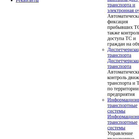
Реквизиты
транспорта и
электронная о
Автоматическ
фиксация
прибывших ТС
также контрол
доступа ТС и
граждан на об
Диспетчериза
транспорта
Диспетчериза
транспорта
Автоматическ
контроль дви
транспорта и
по территории
предприятия
Информацион
транспортные
системы
Информацион
транспортные
системы
Управление
транспортно-