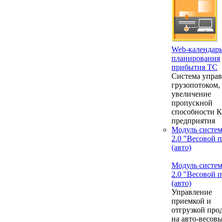
Web-календар
планирования
прибытия ТС
Система упра
грузопотоком,
увеличение
пропускной
способности 
предприятия
Модуль систе
2.0 "Весовой 
(авто)
Модуль систе
2.0 "Весовой 
(авто)
Управление
приемкой и
отгрузкой про
на авто-весовы