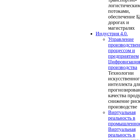
логистически
потоками,
обеспечение Б
дорогах и
магистралях
Индустрия 4.0.
Управление
производстве
процессом и
предприятием
Цифровизация
производства
Технологии
искусственног
интеллекта дл
прогнозирова
качества прод
снижение риск
производстве
Виртуальная
реальность в
промышленно
Виртуальная
реальность в