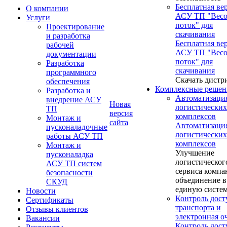
Бесплатная ве
О компании
АСУ ТП "Вес
Услуги
поток" для
Проектирование
скачивания
и разработка
Бесплатная ве
рабочей
АСУ ТП "Вес
документации
поток" для
Разработка
скачивания
программного
Скачать дистр
обеспечения
Комплексные решен
Разработка и
Автоматизаци
внедрение АСУ
Новая
логистических
ТП
версия
комплексов
Монтаж и
сайта
Автоматизаци
пусконаладочные
логистических
работы АСУ ТП
комплексов
Монтаж и
Улучшение
пусконаладка
логистическог
АСУ ТП систем
сервиса компа
безопасности
объединение в
СКУД
единую систе
Новости
Контроль дост
Сертификаты
транспорта и
Отзывы клиентов
электронная о
Вакансии
Контроль дост