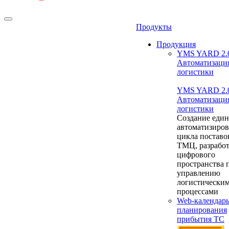
Продукты
Продукция
YMS YARD 2.
Автоматизаци
логистики
YMS YARD 2.
Автоматизаци
логистики
Создание един
автоматизиро
цикла поставо
ТМЦ, разрабо
цифрового
пространства 
управлению
логистически
процессами
Web-календар
планирования
прибытия ТС