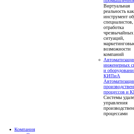
промышленно
Виртуальная
реальность как
инструмент об
специалистов,
отработка
чрезвычайных
ситуаций,
маркетинговы
возможности
компаний
Автоматизаци
инженерных с
и оборудовани
КИПиА
Автоматизаци
производстве
процессов и 
Системы удал
управления
производстве
процессами
Компания