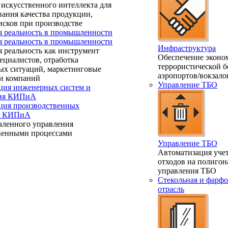
искусственного интеллекта для
ания качества продукции,
исков при производстве
я реальность в промышленности
я реальность в промышленности
Инфраструктура
 реальность как инструмент
Обеспечение эконо
ециалистов, отработка
террористической б
ых ситуаций, маркетинговые
аэропортов/вокзало
и компаний
Управление ТБО
ция инженерных систем и
ния КИПиА
ция производственных
 и КИПиА
аленного управления
венными процессами
Управление ТБО
Автоматизация учет
отходов на полигон
управления ТБО
Стекольная и фарфо
отрасль