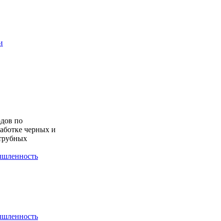
и
дов по
работке черных и
 трубных
шленность
шленность