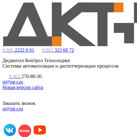
8 800
2222 0 61
8 863
322 60 72
Диджитал Контрол Технолоджи
Системы автоматизации и диспетчеризации процессов
8 863
270-80-30
st@mt-r.ru
Новая версия сайта
Заказать звонок
st@mt-r.ru