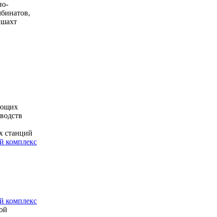
но-
мбинатов,
 шахт
ающих
водств
х станций
 комплекс
 комплекс
ой