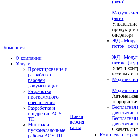
(авто)
Модуль сис
(авто)
Управление
продукции н
оператора
ЖД - Модул
поток" (ж/д)
Компания
ЖД - Модул
О компании
поток" (ж/д)
Услуги
Учет и конт
Проектирование и
весовых с 
разработка
Модуль сис
рабочей
документации
Модуль сис
Разработка
Автоматиза
программного
террористич
обеспечения
Бесплатная
Разработка и
для скачива
внедрение АСУ
Новая
Бесплатная
ТП
версия
для скачива
Монтаж и
сайта
Скачать дис
пусконаладочные
Комплексные реш
работы АСУ ТП