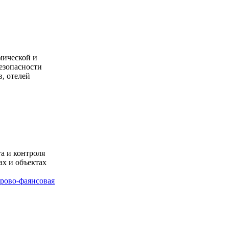
мической и
езопасности
в, отелей
а и контроля
ах и объектах
рово-фаянсовая