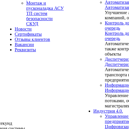
Автоматиза
Монтаж и
Автоматиза
пусконаладка АСУ
Улучшение 
ТП систем
компаний, 
безопасности
Контроль до
СКУД
очередь
Новости
Контроль до
Сертификаты
очередь
Отзывы клиентов
Автоматиче
Вакансии
также контр
Реквизиты
объекты
Диспетчери
Диспетчери
Автоматиче
транспорта
предприяти
Информацио
Информацио
Управление
потоками, о
магистраля
Индустрия 4.0.
Управление
предприяти
секунд
Цифровизац
ения системы