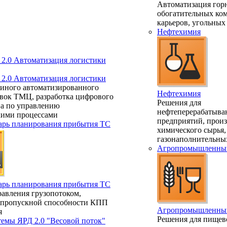
Автоматизация гор
обогатительных ко
карьеров, угольных
Нефтехимия
.0 Автоматизация логистики
.0 Автоматизация логистики
диного автоматизированного
Нефтехимия
авок ТМЦ, разработка цифрового
Решения для
ва по управлению
нефтеперерабатыв
кими процессами
предприятий, произ
арь планирования прибытия ТС
химического сырья,
газонаполнительны
Агропромышленный
арь планирования прибытия ТС
авления грузопотоком,
 пропускной способности КПП
Агропромышленный
я
Решения для пищев
темы ЯРД 2.0 "Весовой поток"