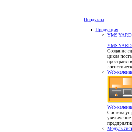
Продукты
Продукция
YMS YARD 2
YMS YARD 2
Создание е
цикла пост
пространст
логистичес
Web-календ
Web-календ
Система упр
увеличение
предприяти
Модуль сис