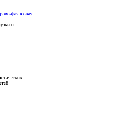
рово-фаянсовая
узки и
истических
етей