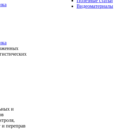
Полезные статьи
ика
Видеоматериалы
ика
моженных
огистических
ьных и
ов
нтроля,
 и переправ