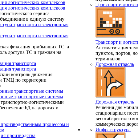
ция логистических комплексов
Транспорт и логист
ция логистических комплексов
логистического сервиса
объединение в единую систему
ступа транспорта и электронная
ступа транспорта и электронная
Транспорт и логист
ская фиксация прибывших ТС, а
Автоматизация та
оль доступа ТС и граждан на
пунктов, портов, л
терминалов
зация транспорта
Дорожная отрасль
зация транспорта
ский контроль движения
 и ТМЦ по территории
я
нные транспортные системы
нные транспортные системы
Дорожная отрасль
 транспортно-логистическими
Решения для мобил
беспечение БД на дорогах и
стационарных пост
х
весогабаритного ко
коммерческих дорог
 производственным процессом и
Инфраструктура
ем
ия производства