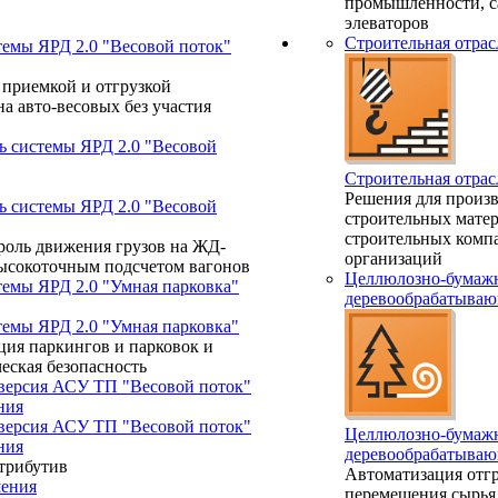
промышленности, с
элеваторов
Строительная отрас
темы ЯРД 2.0 "Весовой поток"
 приемкой и отгрузкой
а авто-весовых без участия
ь системы ЯРД 2.0 "Весовой
Строительная отрас
Решения для произ
ь системы ЯРД 2.0 "Весовой
строительных матер
строительных комп
роль движения грузов на ЖД-
организаций
высокоточным подсчетом вагонов
Целлюлозно-бумажн
темы ЯРД 2.0 "Умная парковка"
деревообрабатываю
темы ЯРД 2.0 "Умная парковка"
ция паркингов и парковок и
еская безопасность
 версия АСУ ТП "Весовой поток"
ния
 версия АСУ ТП "Весовой поток"
Целлюлозно-бумажн
ния
деревообрабатываю
трибутив
Автоматизация отгр
ения
перемещения сырья