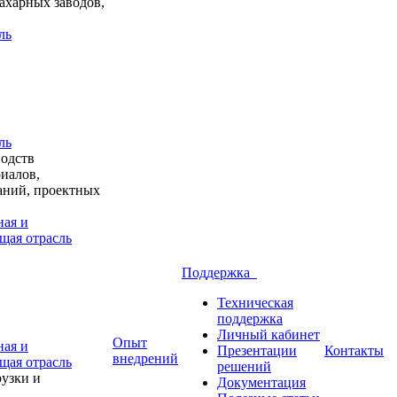
ахарных заводов,
ль
ль
водств
иалов,
аний, проектных
ая и
щая отрасль
Поддержка
Техническая
поддержка
Личный кабинет
Опыт
ая и
Презентации
Контакты
внедрений
щая отрасль
решений
узки и
Документация