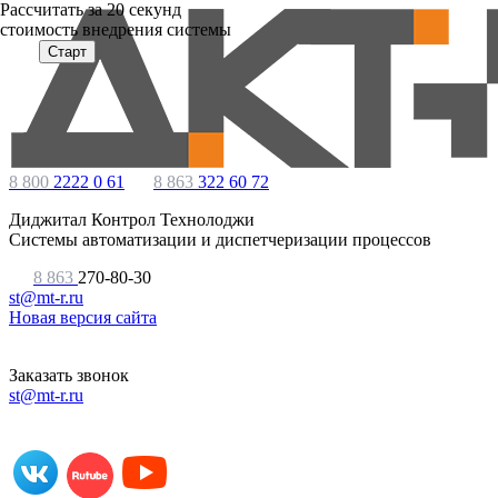
Расcчитать за 20 секунд
стоимость внедрения системы
Старт
8 800
2222 0 61
8 863
322 60 72
Диджитал Контрол Технолоджи
Системы автоматизации и диспетчеризации процессов
8 863
270-80-30
st@mt-r.ru
Новая версия сайта
Заказать звонок
st@mt-r.ru