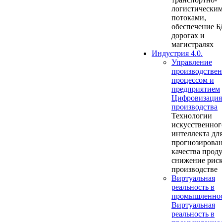
логистически
потоками,
обеспечение Б
дорогах и
магистралях
Индустрия 4.0.
Управление
производстве
процессом и
предприятием
Цифровизация
производства
Технологии
искусственног
интеллекта дл
прогнозирова
качества прод
снижение риск
производстве
Виртуальная
реальность в
промышленно
Виртуальная
реальность в