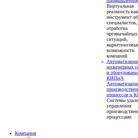
промышленно
Виртуальная
реальность как
инструмент об
специалистов,
отработка
чрезвычайных
ситуаций,
маркетинговы
возможности
компаний
Автоматизаци
инженерных с
и оборудовани
КИПиА
Автоматизаци
производстве
процессов и 
Системы удал
управления
производстве
процессами
Компания