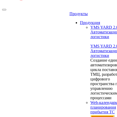
Продукты
Продукция
YMS YARD 2.
Автоматизаци
логистики
YMS YARD 2.
Автоматизаци
логистики
Создание един
автоматизиро
цикла поставо
ТМЦ, разрабо
цифрового
пространства 
управлению
логистически
процессами
Web-календар
планирования
прибытия ТС