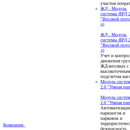
участия опера
ЖД - Модуль
системы ЯРД 2
"Весовой пото
д)
ЖД - Модуль
системы ЯРД 2
"Весовой пото
д)
Учет и контро
движения груз
ЖД-весовых с
высокоточным
подсчетом ваг
Модуль систе
2.0 "Умная па
Модуль систе
2.0 "Умная па
Автоматизаци
паркингов и
парковок и
террористичес
Компания
безопасность