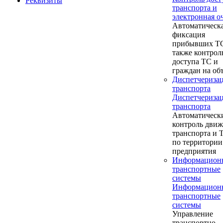
Реквизиты
транспорта и
электронная о
Автоматическ
фиксация
прибывших ТС
также контрол
доступа ТС и
граждан на об
Диспетчериза
транспорта
Диспетчериза
транспорта
Автоматическ
контроль дви
транспорта и
по территории
предприятия
Информацион
транспортные
системы
Информацион
транспортные
системы
Управление
транспортно-