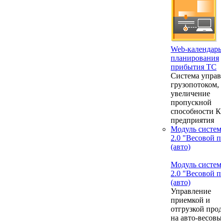
Web-календар
планирования
прибытия ТС
Система упра
грузопотоком,
увеличение
пропускной
способности 
предприятия
Модуль систе
2.0 "Весовой 
(авто)
Модуль систе
2.0 "Весовой 
(авто)
Управление
приемкой и
отгрузкой про
на авто-весовы