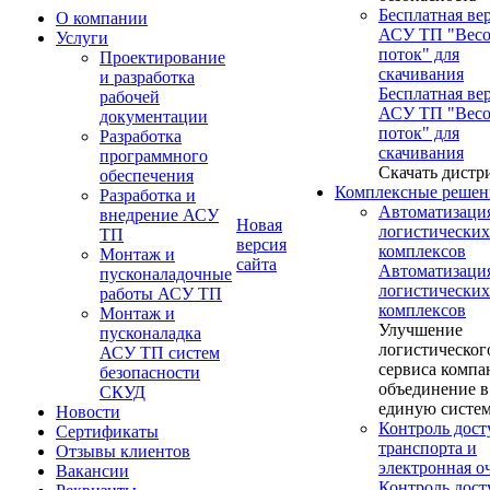
Бесплатная ве
О компании
АСУ ТП "Вес
Услуги
поток" для
Проектирование
скачивания
и разработка
Бесплатная ве
рабочей
АСУ ТП "Вес
документации
поток" для
Разработка
скачивания
программного
Скачать дистр
обеспечения
Комплексные решен
Разработка и
Автоматизаци
внедрение АСУ
Новая
логистических
ТП
версия
комплексов
Монтаж и
сайта
Автоматизаци
пусконаладочные
логистических
работы АСУ ТП
комплексов
Монтаж и
Улучшение
пусконаладка
логистическог
АСУ ТП систем
сервиса компа
безопасности
объединение в
СКУД
единую систе
Новости
Контроль дост
Сертификаты
транспорта и
Отзывы клиентов
электронная о
Вакансии
Контроль дост