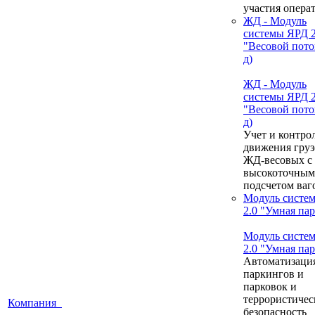
участия опера
ЖД - Модуль
системы ЯРД 2
"Весовой пото
д)
ЖД - Модуль
системы ЯРД 2
"Весовой пото
д)
Учет и контро
движения груз
ЖД-весовых с
высокоточным
подсчетом ваг
Модуль систе
2.0 "Умная па
Модуль систе
2.0 "Умная па
Автоматизаци
паркингов и
парковок и
террористичес
Компания
безопасность