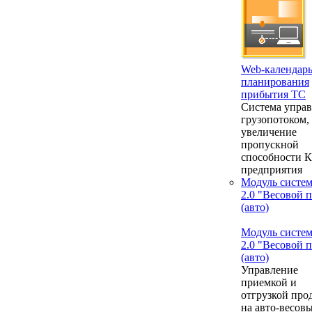
Web-календар
планирования
прибытия ТС
Система упра
грузопотоком,
увеличение
пропускной
способности 
предприятия
Модуль систе
2.0 "Весовой 
(авто)
Модуль систе
2.0 "Весовой 
(авто)
Управление
приемкой и
отгрузкой про
на авто-весовы