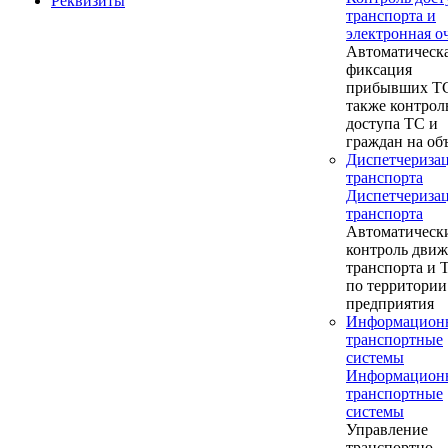
Реквизиты
транспорта и
электронная о
Автоматическ
фиксация
прибывших ТС
также контрол
доступа ТС и
граждан на об
Диспетчериза
транспорта
Диспетчериза
транспорта
Автоматическ
контроль дви
транспорта и
по территории
предприятия
Информацион
транспортные
системы
Информацион
транспортные
системы
Управление
транспортно-