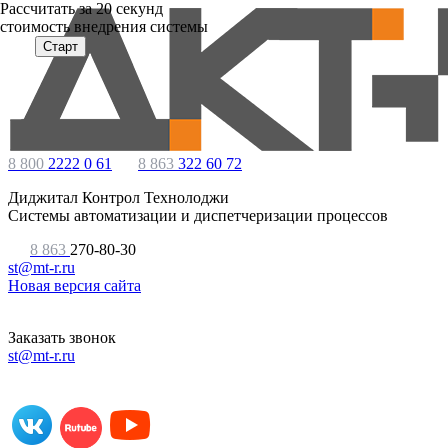
Расcчитать за 20 секунд
стоимость внедрения системы
Старт
8 800
2222 0 61
8 863
322 60 72
Диджитал Контрол Технолоджи
Системы автоматизации и диспетчеризации процессов
8 863
270-80-30
st@mt-r.ru
Новая версия сайта
Заказать звонок
st@mt-r.ru