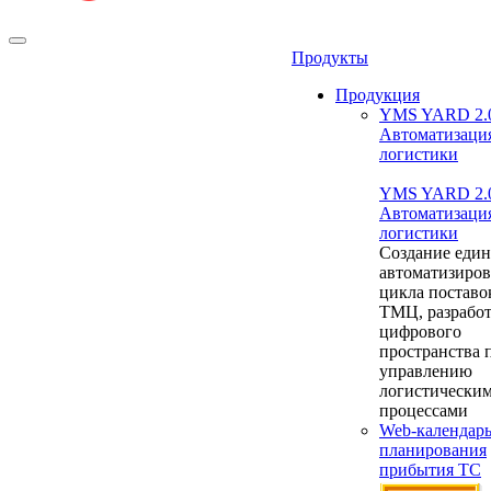
Продукты
Продукция
YMS YARD 2.
Автоматизаци
логистики
YMS YARD 2.
Автоматизаци
логистики
Создание един
автоматизиро
цикла поставо
ТМЦ, разрабо
цифрового
пространства 
управлению
логистически
процессами
Web-календар
планирования
прибытия ТС