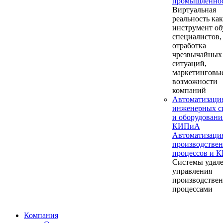
промышленно
Виртуальная
реальность как
инструмент об
специалистов,
отработка
чрезвычайных
ситуаций,
маркетинговы
возможности
компаний
Автоматизаци
инженерных с
и оборудовани
КИПиА
Автоматизаци
производстве
процессов и 
Системы удал
управления
производстве
процессами
Компания