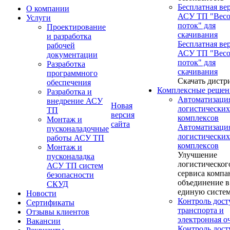
Бесплатная ве
О компании
АСУ ТП "Вес
Услуги
поток" для
Проектирование
скачивания
и разработка
Бесплатная ве
рабочей
АСУ ТП "Вес
документации
поток" для
Разработка
скачивания
программного
Скачать дистр
обеспечения
Комплексные решен
Разработка и
Автоматизаци
внедрение АСУ
Новая
логистических
ТП
версия
комплексов
Монтаж и
сайта
Автоматизаци
пусконаладочные
логистических
работы АСУ ТП
комплексов
Монтаж и
Улучшение
пусконаладка
логистическог
АСУ ТП систем
сервиса компа
безопасности
объединение в
СКУД
единую систе
Новости
Контроль дост
Сертификаты
транспорта и
Отзывы клиентов
электронная о
Вакансии
Контроль дост