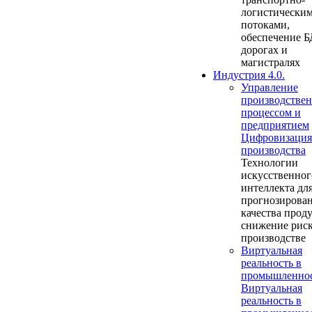
логистически
потоками,
обеспечение Б
дорогах и
магистралях
Индустрия 4.0.
Управление
производстве
процессом и
предприятием
Цифровизация
производства
Технологии
искусственног
интеллекта дл
прогнозирова
качества прод
снижение риск
производстве
Виртуальная
реальность в
промышленно
Виртуальная
реальность в