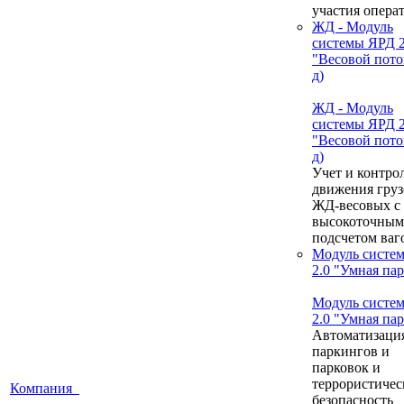
участия опера
ЖД - Модуль
системы ЯРД 2
"Весовой пото
д)
ЖД - Модуль
системы ЯРД 2
"Весовой пото
д)
Учет и контро
движения груз
ЖД-весовых с
высокоточным
подсчетом ваг
Модуль систе
2.0 "Умная па
Модуль систе
2.0 "Умная па
Автоматизаци
паркингов и
парковок и
террористичес
Компания
безопасность