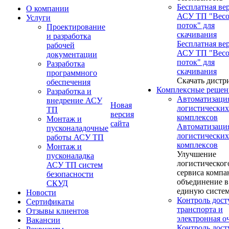
Бесплатная ве
О компании
АСУ ТП "Вес
Услуги
поток" для
Проектирование
скачивания
и разработка
Бесплатная ве
рабочей
АСУ ТП "Вес
документации
поток" для
Разработка
скачивания
программного
Скачать дистр
обеспечения
Комплексные решен
Разработка и
Автоматизаци
внедрение АСУ
Новая
логистических
ТП
версия
комплексов
Монтаж и
сайта
Автоматизаци
пусконаладочные
логистических
работы АСУ ТП
комплексов
Монтаж и
Улучшение
пусконаладка
логистическог
АСУ ТП систем
сервиса компа
безопасности
объединение в
СКУД
единую систе
Новости
Контроль дост
Сертификаты
транспорта и
Отзывы клиентов
электронная о
Вакансии
Контроль дост