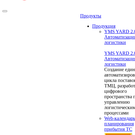
Продукты
Продукция
YMS YARD 2.
Автоматизаци
логистики
YMS YARD 2.
Автоматизаци
логистики
Создание един
автоматизиро
цикла поставо
ТМЦ, разрабо
цифрового
пространства 
управлению
логистически
процессами
Web-календар
планирования
прибытия ТС