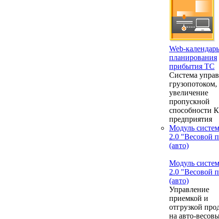
Web-календар
планирования
прибытия ТС
Система упра
грузопотоком,
увеличение
пропускной
способности 
предприятия
Модуль систе
2.0 "Весовой 
(авто)
Модуль систе
2.0 "Весовой 
(авто)
Управление
приемкой и
отгрузкой про
на авто-весовы