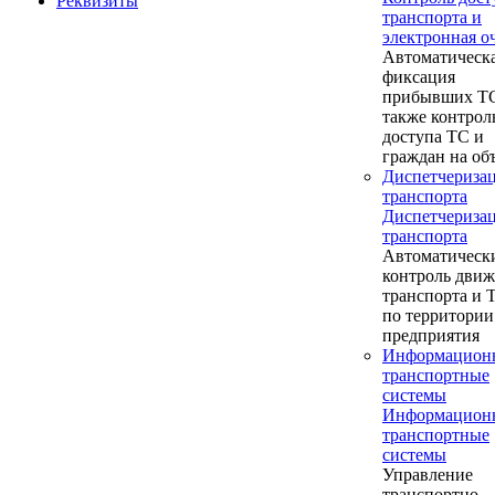
Реквизиты
транспорта и
электронная о
Автоматическ
фиксация
прибывших ТС
также контрол
доступа ТС и
граждан на об
Диспетчериза
транспорта
Диспетчериза
транспорта
Автоматическ
контроль дви
транспорта и
по территории
предприятия
Информацион
транспортные
системы
Информацион
транспортные
системы
Управление
транспортно-