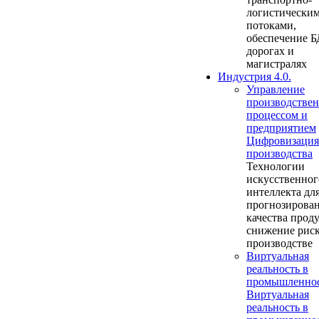
логистически
потоками,
обеспечение Б
дорогах и
магистралях
Индустрия 4.0.
Управление
производстве
процессом и
предприятием
Цифровизация
производства
Технологии
искусственног
интеллекта дл
прогнозирова
качества прод
снижение риск
производстве
Виртуальная
реальность в
промышленно
Виртуальная
реальность в