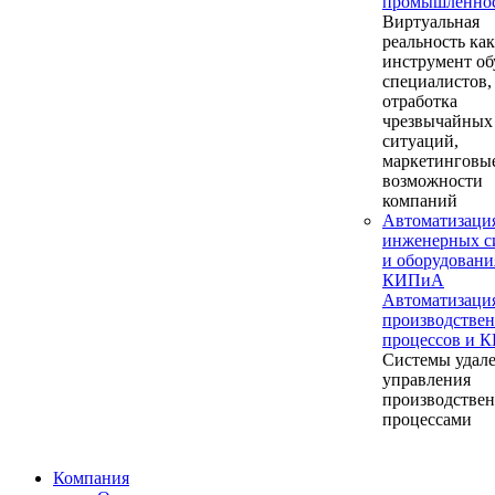
промышленно
Виртуальная
реальность как
инструмент об
специалистов,
отработка
чрезвычайных
ситуаций,
маркетинговы
возможности
компаний
Автоматизаци
инженерных с
и оборудовани
КИПиА
Автоматизаци
производстве
процессов и 
Системы удал
управления
производстве
процессами
Компания