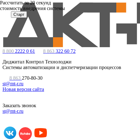
Расcчитать за 20 секунд
стоимость внедрения системы
Старт
8 800
2222 0 61
8 863
322 60 72
Диджитал Контрол Технолоджи
Системы автоматизации и диспетчеризации процессов
8 863
270-80-30
st@mt-r.ru
Новая версия сайта
Заказать звонок
st@mt-r.ru