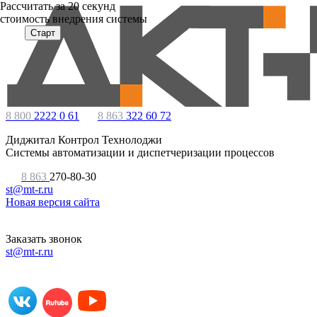
Расcчитать за 20 секунд
стоимость внедрения системы
Старт
8 800
2222 0 61
8 863
322 60 72
Диджитал Контрол Технолоджи
Системы автоматизации и диспетчеризации процессов
8 863
270-80-30
st@mt-r.ru
Новая версия сайта
Заказать звонок
st@mt-r.ru