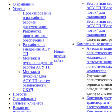
Бесплатная ве
О компании
АСУ ТП "Вес
Услуги
поток" для
Проектирование
скачивания
и разработка
Бесплатная ве
рабочей
АСУ ТП "Вес
документации
поток" для
Разработка
скачивания
программного
Скачать дистр
обеспечения
Комплексные решен
Разработка и
Автоматизаци
внедрение АСУ
Новая
логистических
ТП
версия
комплексов
Монтаж и
сайта
Автоматизаци
пусконаладочные
логистических
работы АСУ ТП
комплексов
Монтаж и
Улучшение
пусконаладка
логистическог
АСУ ТП систем
сервиса компа
безопасности
объединение в
СКУД
единую систе
Новости
Контроль дост
Сертификаты
транспорта и
Отзывы клиентов
электронная о
Вакансии
Контроль дост