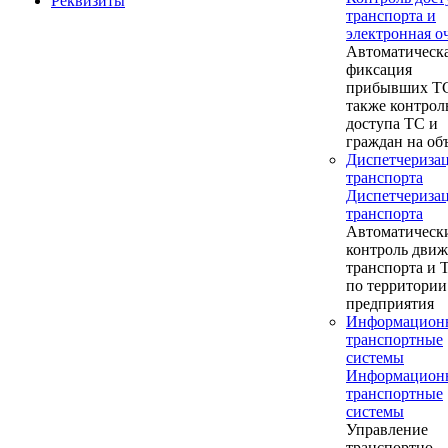
Реквизиты
транспорта и
электронная о
Автоматическ
фиксация
прибывших ТС
также контрол
доступа ТС и
граждан на об
Диспетчериза
транспорта
Диспетчериза
транспорта
Автоматическ
контроль дви
транспорта и
по территории
предприятия
Информацион
транспортные
системы
Информацион
транспортные
системы
Управление
транспортно-