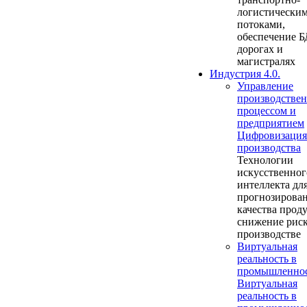
логистически
потоками,
обеспечение Б
дорогах и
магистралях
Индустрия 4.0.
Управление
производстве
процессом и
предприятием
Цифровизация
производства
Технологии
искусственног
интеллекта дл
прогнозирова
качества прод
снижение риск
производстве
Виртуальная
реальность в
промышленно
Виртуальная
реальность в