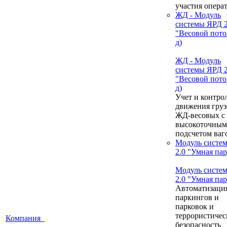
участия опера
ЖД - Модуль
системы ЯРД 2
"Весовой пото
д)
ЖД - Модуль
системы ЯРД 2
"Весовой пото
д)
Учет и контро
движения груз
ЖД-весовых с
высокоточным
подсчетом ваг
Модуль систе
2.0 "Умная па
Модуль систе
2.0 "Умная па
Автоматизаци
паркингов и
парковок и
террористичес
Компания
безопасность