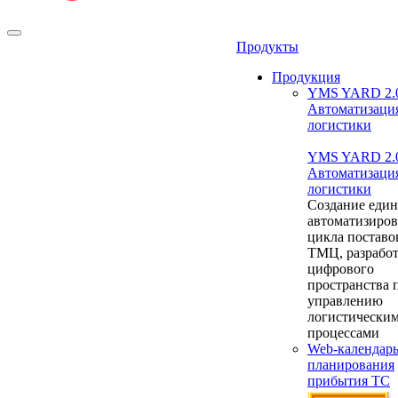
Продукты
Продукция
YMS YARD 2.
Автоматизаци
логистики
YMS YARD 2.
Автоматизаци
логистики
Создание един
автоматизиро
цикла поставо
ТМЦ, разрабо
цифрового
пространства 
управлению
логистически
процессами
Web-календар
планирования
прибытия ТС