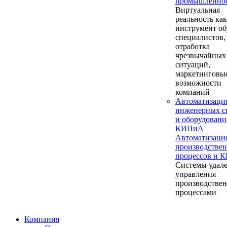
промышленно
Виртуальная
реальность как
инструмент об
специалистов,
отработка
чрезвычайных
ситуаций,
маркетинговы
возможности
компаний
Автоматизаци
инженерных с
и оборудовани
КИПиА
Автоматизаци
производстве
процессов и 
Системы удал
управления
производстве
процессами
Компания