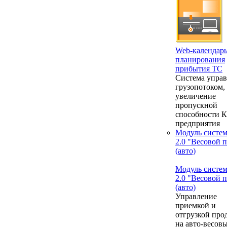
Web-календар
планирования
прибытия ТС
Система упра
грузопотоком,
увеличение
пропускной
способности 
предприятия
Модуль систе
2.0 "Весовой 
(авто)
Модуль систе
2.0 "Весовой 
(авто)
Управление
приемкой и
отгрузкой про
на авто-весовы