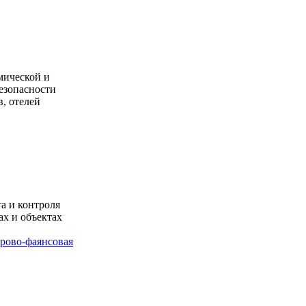
мической и
езопасности
в, отелей
а и контроля
ах и объектах
рово-фаянсовая