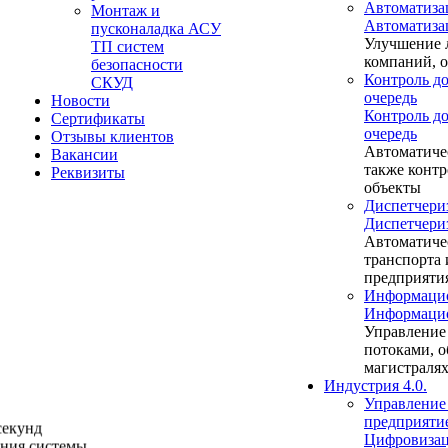
Автоматиза
Монтаж и
Автоматиза
пусконаладка АСУ
Улучшение 
ТП систем
компаний, 
безопасности
Контроль до
СКУД
очередь
Новости
Контроль до
Сертификаты
очередь
Отзывы клиентов
Автоматиче
Вакансии
также контр
Реквизиты
объекты
Диспетчери
Диспетчери
Автоматиче
транспорта
предприяти
Информацио
Информацио
Управление
потоками, о
магистраля
Индустрия 4.0.
Управление
предприяти
секунд
Цифровизац
ения системы