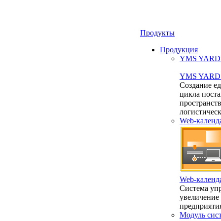
Продукты
Продукция
YMS YARD 2
YMS YARD 2
Создание е
цикла пост
пространст
логистичес
Web-календ
Web-календ
Система упр
увеличение
предприяти
Модуль сис