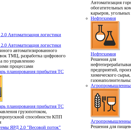
Автоматизация гор
обогатительных ко
карьеров, угольных
Нефтехимия
.0 Автоматизация логистики
.0 Автоматизация логистики
диного автоматизированного
Нефтехимия
авок ТМЦ, разработка цифрового
Решения для
ва по управлению
нефтеперерабатыв
кими процессами
предприятий, произ
арь планирования прибытия ТС
химического сырья,
газонаполнительны
Агропромышленный
арь планирования прибытия ТС
авления грузопотоком,
 пропускной способности КПП
Агропромышленный
я
Решения для пищев
темы ЯРД 2.0 "Весовой поток"