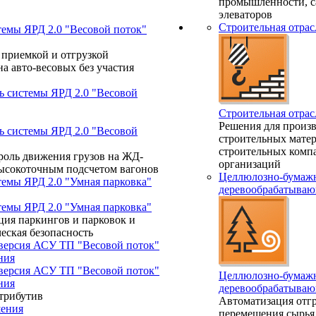
промышленности, с
элеваторов
Строительная отрас
темы ЯРД 2.0 "Весовой поток"
 приемкой и отгрузкой
а авто-весовых без участия
ь системы ЯРД 2.0 "Весовой
Строительная отрас
Решения для произ
ь системы ЯРД 2.0 "Весовой
строительных матер
строительных комп
роль движения грузов на ЖД-
организаций
высокоточным подсчетом вагонов
Целлюлозно-бумажн
темы ЯРД 2.0 "Умная парковка"
деревообрабатываю
темы ЯРД 2.0 "Умная парковка"
ция паркингов и парковок и
еская безопасность
 версия АСУ ТП "Весовой поток"
ния
 версия АСУ ТП "Весовой поток"
Целлюлозно-бумажн
ния
деревообрабатываю
трибутив
Автоматизация отгр
ения
перемещения сырья