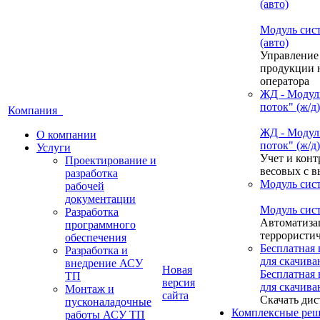
(авто)
Модуль сис
(авто)
Управление
продукции н
оператора
ЖД - Модул
поток" (ж/д)
Компания
ЖД - Модул
О компании
поток" (ж/д)
Услуги
Учет и конт
Проектирование и
весовых с 
разработка
Модуль сис
рабочей
документации
Модуль сис
Разработка
Автоматиза
программного
террористич
обеспечения
Бесплатная
Разработка и
для скачива
внедрение АСУ
Новая
Бесплатная
ТП
версия
для скачива
Монтаж и
сайта
Скачать дис
пусконаладочные
Комплексные реш
работы АСУ ТП