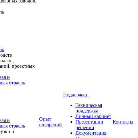
ахарных заводов,
ль
ль
водств
иалов,
аний, проектных
ая и
щая отрасль
Поддержка
Техническая
поддержка
Личный кабинет
Опыт
ая и
Презентации
Контакты
внедрений
щая отрасль
решений
узки и
Документация