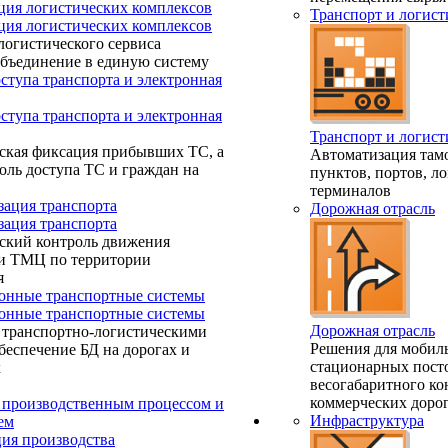
ция логистических комплексов
Транспорт и логист
ция логистических комплексов
логистического сервиса
объединение в единую систему
ступа транспорта и электронная
ступа транспорта и электронная
Транспорт и логист
ская фиксация прибывших ТС, а
Автоматизация та
оль доступа ТС и граждан на
пунктов, портов, л
терминалов
зация транспорта
Дорожная отрасль
зация транспорта
ский контроль движения
 и ТМЦ по территории
я
нные транспортные системы
нные транспортные системы
Дорожная отрасль
 транспортно-логистическими
Решения для мобил
беспечение БД на дорогах и
стационарных пост
х
весогабаритного ко
коммерческих дорог
 производственным процессом и
Инфраструктура
ем
ия производства