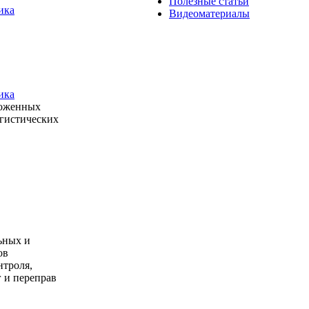
Полезные статьи
ика
Видеоматериалы
ика
моженных
огистических
ьных и
ов
нтроля,
 и переправ