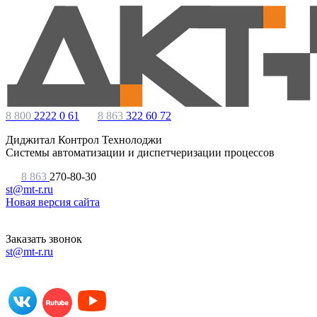
8 800
2222 0 61
8 863
322 60 72
Диджитал Контрол Технолоджи
Системы автоматизации и диспетчеризации процессов
8 863
270-80-30
st@mt-r.ru
Новая версия сайта
Заказать звонок
st@mt-r.ru