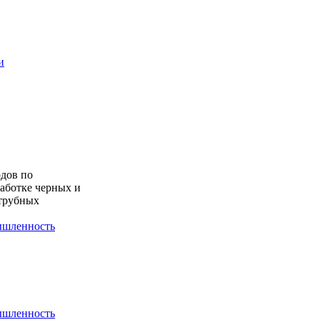
и
дов по
работке черных и
 трубных
шленность
шленность