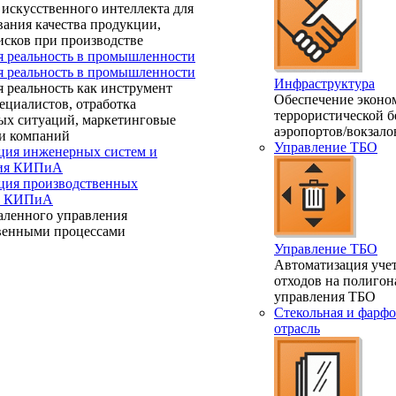
искусственного интеллекта для
ания качества продукции,
исков при производстве
я реальность в промышленности
я реальность в промышленности
Инфраструктура
 реальность как инструмент
Обеспечение эконо
ециалистов, отработка
террористической б
ых ситуаций, маркетинговые
аэропортов/вокзало
и компаний
Управление ТБО
ция инженерных систем и
ния КИПиА
ция производственных
 и КИПиА
аленного управления
венными процессами
Управление ТБО
Автоматизация учет
отходов на полигон
управления ТБО
Стекольная и фарфо
отрасль