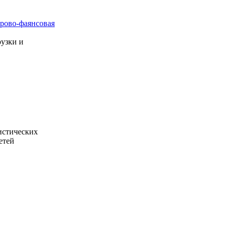
рово-фаянсовая
узки и
истических
етей