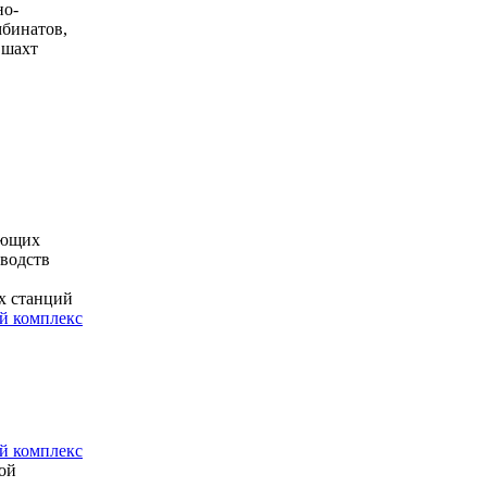
но-
мбинатов,
 шахт
ающих
водств
х станций
 комплекс
 комплекс
ой