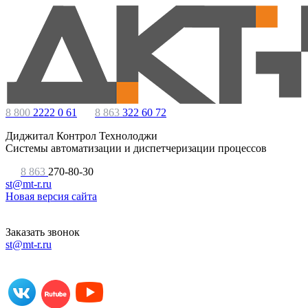
8 800
2222 0 61
8 863
322 60 72
Диджитал Контрол Технолоджи
Системы автоматизации и диспетчеризации процессов
8 863
270-80-30
st@mt-r.ru
Новая версия сайта
Заказать звонок
st@mt-r.ru