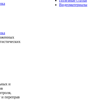
Полезные статьи
ика
Видеоматериалы
ика
моженных
огистических
ьных и
ов
нтроля,
 и переправ