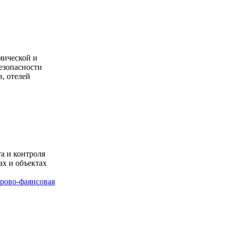
мической и
езопасности
в, отелей
а и контроля
ах и объектах
рово-фаянсовая