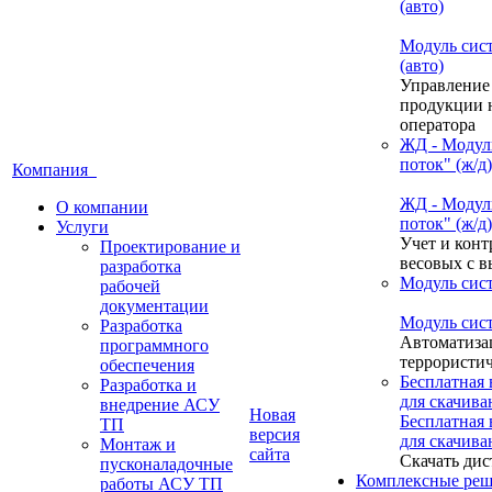
(авто)
Модуль сис
(авто)
Управление
продукции н
оператора
ЖД - Модул
поток" (ж/д)
Компания
ЖД - Модул
О компании
поток" (ж/д)
Услуги
Учет и конт
Проектирование и
весовых с 
разработка
Модуль сис
рабочей
документации
Модуль сис
Разработка
Автоматиза
программного
террористич
обеспечения
Бесплатная
Разработка и
для скачива
внедрение АСУ
Новая
Бесплатная
ТП
версия
для скачива
Монтаж и
сайта
Скачать дис
пусконаладочные
Комплексные реш
работы АСУ ТП