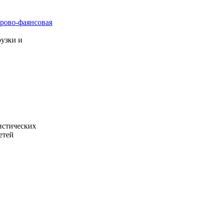
рово-фаянсовая
узки и
истических
етей