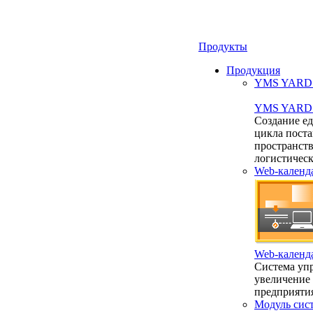
Продукты
Продукция
YMS YARD 2
YMS YARD 2
Создание е
цикла пост
пространст
логистичес
Web-календ
Web-календ
Система упр
увеличение
предприяти
Модуль сис