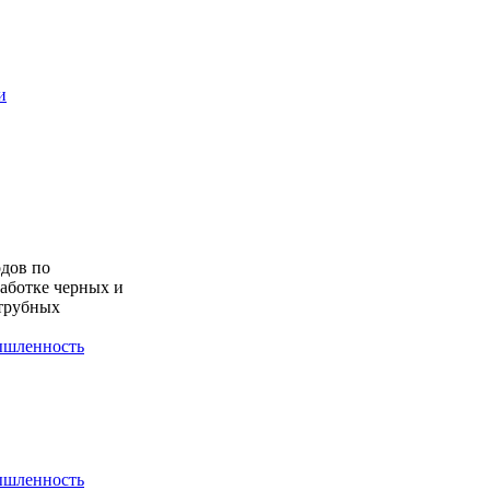
и
дов по
работке черных и
 трубных
шленность
шленность