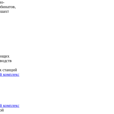
но-
мбинатов,
 шахт
ающих
водств
х станций
 комплекс
 комплекс
ой