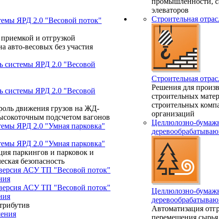
промышленности, с
элеваторов
Строительная отрас
темы ЯРД 2.0 "Весовой поток"
 приемкой и отгрузкой
а авто-весовых без участия
ь системы ЯРД 2.0 "Весовой
Строительная отрас
Решения для произ
ь системы ЯРД 2.0 "Весовой
строительных матер
строительных комп
роль движения грузов на ЖД-
организаций
высокоточным подсчетом вагонов
Целлюлозно-бумажн
темы ЯРД 2.0 "Умная парковка"
деревообрабатываю
темы ЯРД 2.0 "Умная парковка"
ция паркингов и парковок и
еская безопасность
 версия АСУ ТП "Весовой поток"
ния
 версия АСУ ТП "Весовой поток"
Целлюлозно-бумажн
ния
деревообрабатываю
трибутив
Автоматизация отгр
ения
перемещения сырья