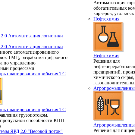
Автоматизация гор
обогатительных ко
карьеров, угольных
Нефтехимия
.0 Автоматизация логистики
.0 Автоматизация логистики
диного автоматизированного
Нефтехимия
авок ТМЦ, разработка цифрового
Решения для
ва по управлению
нефтеперерабатыв
кими процессами
предприятий, произ
арь планирования прибытия ТС
химического сырья,
газонаполнительны
Агропромышленный
арь планирования прибытия ТС
авления грузопотоком,
 пропускной способности КПП
Агропромышленный
я
Решения для пищев
темы ЯРД 2.0 "Весовой поток"