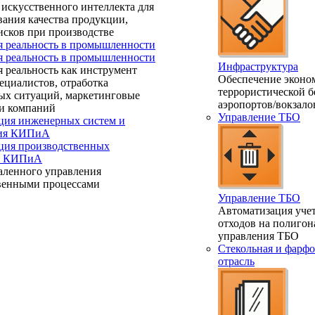
искусственного интеллекта для
ания качества продукции,
исков при производстве
я реальность в промышленности
я реальность в промышленности
Инфраструктура
 реальность как инструмент
Обеспечение эконо
ециалистов, отработка
террористической б
ых ситуаций, маркетинговые
аэропортов/вокзало
и компаний
Управление ТБО
ция инженерных систем и
ния КИПиА
ция производственных
 и КИПиА
аленного управления
венными процессами
Управление ТБО
Автоматизация учет
отходов на полигон
управления ТБО
Стекольная и фарфо
отрасль