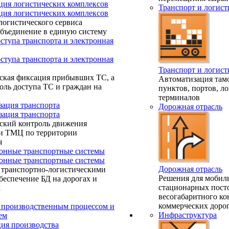
ция логистических комплексов
Транспорт и логист
ция логистических комплексов
логистического сервиса
объединение в единую систему
ступа транспорта и электронная
ступа транспорта и электронная
Транспорт и логист
ская фиксация прибывших ТС, а
Автоматизация та
оль доступа ТС и граждан на
пунктов, портов, л
терминалов
зация транспорта
Дорожная отрасль
зация транспорта
ский контроль движения
 и ТМЦ по территории
я
нные транспортные системы
нные транспортные системы
Дорожная отрасль
 транспортно-логистическими
Решения для мобил
беспечение БД на дорогах и
стационарных пост
х
весогабаритного ко
коммерческих дорог
 производственным процессом и
Инфраструктура
ем
ия производства