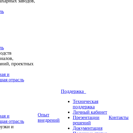
ахарных заводов,
ль
ль
водств
иалов,
аний, проектных
ая и
щая отрасль
Поддержка
Техническая
поддержка
Личный кабинет
Опыт
ая и
Презентации
Контакты
внедрений
щая отрасль
решений
узки и
Документация