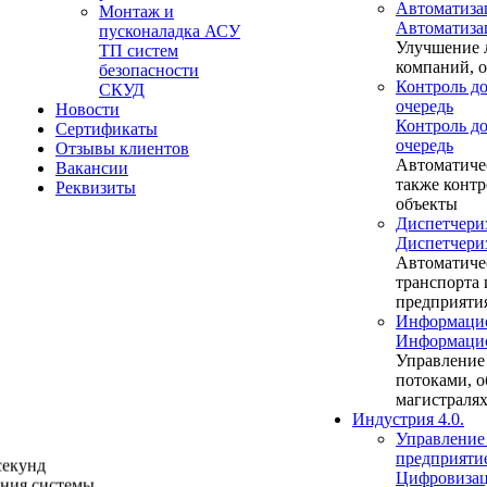
Автоматиза
Монтаж и
Автоматиза
пусконаладка АСУ
Улучшение 
ТП систем
компаний, 
безопасности
Контроль до
СКУД
очередь
Новости
Контроль до
Сертификаты
очередь
Отзывы клиентов
Автоматиче
Вакансии
также контр
Реквизиты
объекты
Диспетчери
Диспетчери
Автоматиче
транспорта
предприяти
Информацио
Информацио
Управление
потоками, о
магистраля
Индустрия 4.0.
Управление
предприяти
секунд
Цифровизац
ения системы