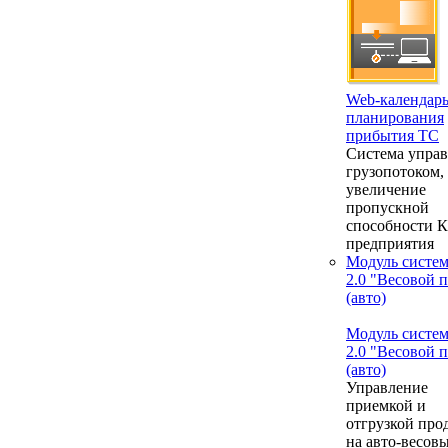
Web-календар
планирования
прибытия ТС
Система упра
грузопотоком,
увеличение
пропускной
способности 
предприятия
Модуль систе
2.0 "Весовой 
(авто)
Модуль систе
2.0 "Весовой 
(авто)
Управление
приемкой и
отгрузкой про
на авто-весовы