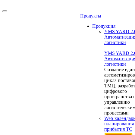
Продукты
Продукция
YMS YARD 2.
Автоматизаци
логистики
YMS YARD 2.
Автоматизаци
логистики
Создание един
автоматизиро
цикла поставо
ТМЦ, разрабо
цифрового
пространства 
управлению
логистически
процессами
Web-календар
планирования
прибытия ТС