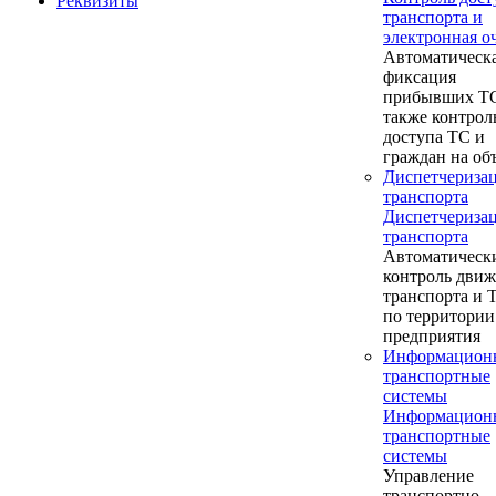
Реквизиты
транспорта и
электронная о
Автоматическ
фиксация
прибывших ТС
также контрол
доступа ТС и
граждан на об
Диспетчериза
транспорта
Диспетчериза
транспорта
Автоматическ
контроль дви
транспорта и
по территории
предприятия
Информацион
транспортные
системы
Информацион
транспортные
системы
Управление
транспортно-