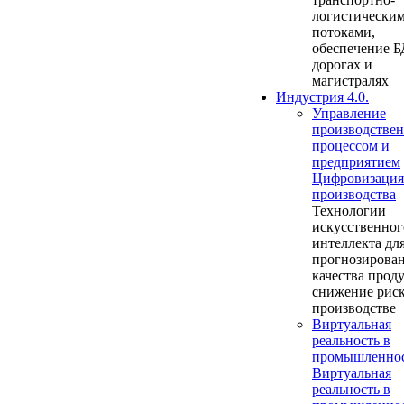
логистически
потоками,
обеспечение Б
дорогах и
магистралях
Индустрия 4.0.
Управление
производстве
процессом и
предприятием
Цифровизация
производства
Технологии
искусственног
интеллекта дл
прогнозирова
качества прод
снижение риск
производстве
Виртуальная
реальность в
промышленно
Виртуальная
реальность в