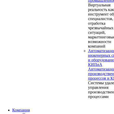
промышленно
Виртуальная
реальность как
инструмент об
специалистов,
отработка
чрезвычайных
ситуаций,
маркетинговы
возможности
компаний
Автоматизаци
инженерных с
и оборудовани
КИПиА
Автоматизаци
производстве
процессов и 
Системы удал
управления
производстве
процессами
Компания