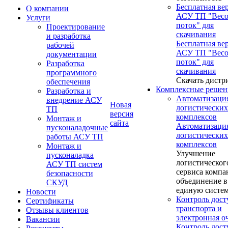
Бесплатная ве
О компании
АСУ ТП "Вес
Услуги
поток" для
Проектирование
скачивания
и разработка
Бесплатная ве
рабочей
АСУ ТП "Вес
документации
поток" для
Разработка
скачивания
программного
Скачать дистр
обеспечения
Комплексные решен
Разработка и
Автоматизаци
внедрение АСУ
Новая
логистических
ТП
версия
комплексов
Монтаж и
сайта
Автоматизаци
пусконаладочные
логистических
работы АСУ ТП
комплексов
Монтаж и
Улучшение
пусконаладка
логистическог
АСУ ТП систем
сервиса компа
безопасности
объединение в
СКУД
единую систе
Новости
Контроль дост
Сертификаты
транспорта и
Отзывы клиентов
электронная о
Вакансии
Контроль дост