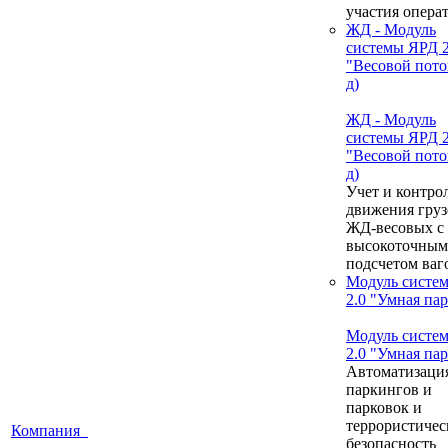
участия опера
ЖД - Модуль
системы ЯРД 2
"Весовой пото
д)
ЖД - Модуль
системы ЯРД 2
"Весовой пото
д)
Учет и контро
движения груз
ЖД-весовых с
высокоточным
подсчетом ваг
Модуль систе
2.0 "Умная па
Модуль систе
2.0 "Умная па
Автоматизаци
паркингов и
парковок и
террористичес
Компания
безопасность