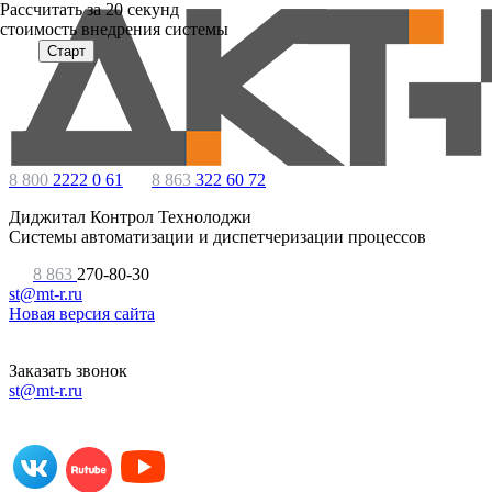
Расcчитать за 20 секунд
стоимость внедрения системы
Старт
8 800
2222 0 61
8 863
322 60 72
Диджитал Контрол Технолоджи
Системы автоматизации и диспетчеризации процессов
8 863
270-80-30
st@mt-r.ru
Новая версия сайта
Заказать звонок
st@mt-r.ru