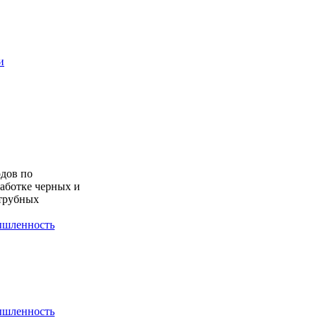
и
дов по
работке черных и
 трубных
шленность
шленность