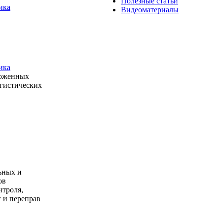
Полезные статьи
ика
Видеоматериалы
ика
моженных
огистических
ьных и
ов
нтроля,
 и переправ