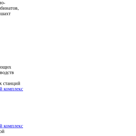
но-
мбинатов,
 шахт
ающих
водств
х станций
 комплекс
 комплекс
ой