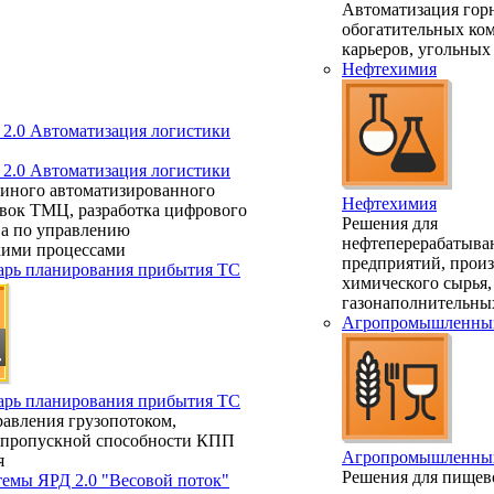
Автоматизация гор
обогатительных ко
карьеров, угольных
Нефтехимия
.0 Автоматизация логистики
.0 Автоматизация логистики
диного автоматизированного
Нефтехимия
авок ТМЦ, разработка цифрового
Решения для
ва по управлению
нефтеперерабатыв
кими процессами
предприятий, произ
арь планирования прибытия ТС
химического сырья,
газонаполнительны
Агропромышленный
арь планирования прибытия ТС
авления грузопотоком,
 пропускной способности КПП
Агропромышленный
я
Решения для пищев
темы ЯРД 2.0 "Весовой поток"