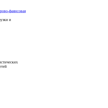
рово-фаянсовая
узки и
истических
етей