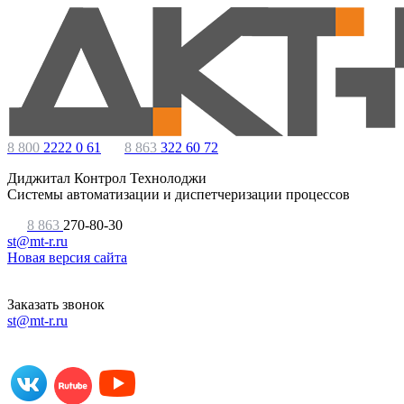
8 800
2222 0 61
8 863
322 60 72
Диджитал Контрол Технолоджи
Системы автоматизации и диспетчеризации процессов
8 863
270-80-30
st@mt-r.ru
Новая версия сайта
Заказать звонок
st@mt-r.ru