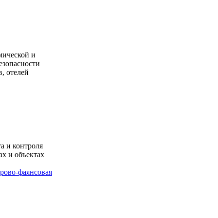
мической и
езопасности
в, отелей
а и контроля
ах и объектах
рово-фаянсовая