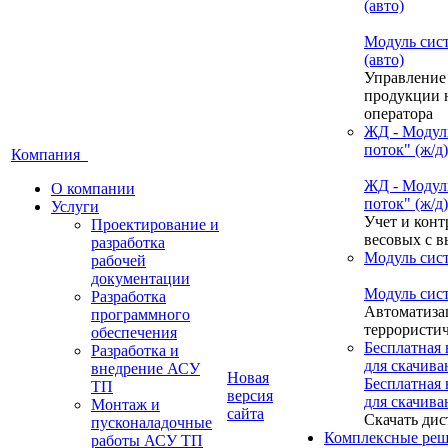
(авто)
Модуль сис
(авто)
Управление
продукции н
оператора
ЖД - Модул
поток" (ж/д)
Компания
ЖД - Модул
О компании
поток" (ж/д)
Услуги
Учет и конт
Проектирование и
весовых с 
разработка
Модуль сис
рабочей
документации
Модуль сис
Разработка
Автоматиза
программного
террористич
обеспечения
Бесплатная
Разработка и
для скачива
внедрение АСУ
Новая
Бесплатная
ТП
версия
для скачива
Монтаж и
сайта
Скачать дис
пусконаладочные
Комплексные реш
работы АСУ ТП