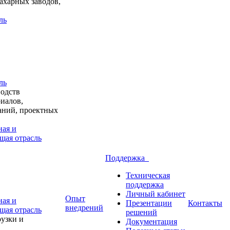
ахарных заводов,
ль
ль
водств
иалов,
аний, проектных
ая и
щая отрасль
Поддержка
Техническая
поддержка
Личный кабинет
Опыт
ая и
Презентации
Контакты
внедрений
щая отрасль
решений
узки и
Документация