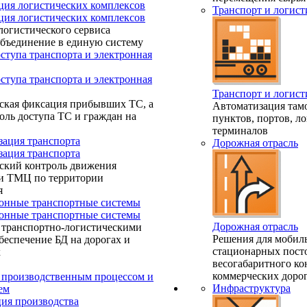
ция логистических комплексов
Транспорт и логист
ция логистических комплексов
логистического сервиса
объединение в единую систему
ступа транспорта и электронная
ступа транспорта и электронная
Транспорт и логист
ская фиксация прибывших ТС, а
Автоматизация та
оль доступа ТС и граждан на
пунктов, портов, л
терминалов
зация транспорта
Дорожная отрасль
зация транспорта
ский контроль движения
 и ТМЦ по территории
я
нные транспортные системы
нные транспортные системы
Дорожная отрасль
 транспортно-логистическими
Решения для мобил
беспечение БД на дорогах и
стационарных пост
х
весогабаритного ко
коммерческих дорог
 производственным процессом и
Инфраструктура
ем
ия производства