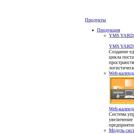
Продукты
Продукция
YMS YARD 2
YMS YARD 2
Создание е
цикла пост
пространст
логистичес
Web-календ
Web-календ
Система упр
увеличение
предприяти
Модуль сис