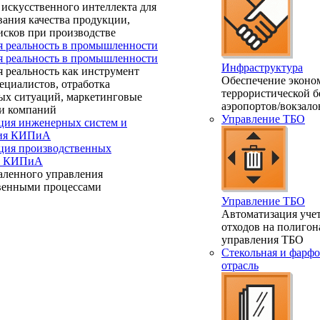
искусственного интеллекта для
ания качества продукции,
исков при производстве
я реальность в промышленности
я реальность в промышленности
Инфраструктура
 реальность как инструмент
Обеспечение эконо
ециалистов, отработка
террористической б
ых ситуаций, маркетинговые
аэропортов/вокзало
и компаний
Управление ТБО
ция инженерных систем и
ния КИПиА
ция производственных
 и КИПиА
аленного управления
венными процессами
Управление ТБО
Автоматизация учет
отходов на полигон
управления ТБО
Стекольная и фарфо
отрасль