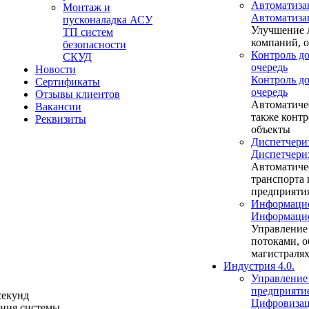
Автоматиза
Монтаж и
Автоматиза
пусконаладка АСУ
Улучшение 
ТП систем
компаний, 
безопасности
Контроль до
СКУД
очередь
Новости
Контроль до
Сертификаты
очередь
Отзывы клиентов
Автоматиче
Вакансии
также контр
Реквизиты
объекты
Диспетчери
Диспетчери
Автоматиче
транспорта
предприяти
Информацио
Информацио
Управление
потоками, о
магистраля
Индустрия 4.0.
Управление
предприяти
секунд
Цифровизац
ения системы