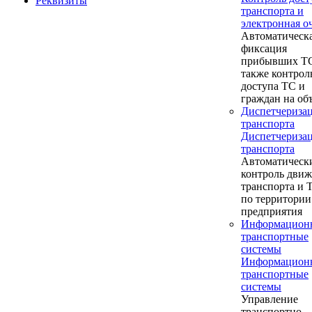
Реквизиты
транспорта и
электронная о
Автоматическ
фиксация
прибывших ТС
также контрол
доступа ТС и
граждан на об
Диспетчериза
транспорта
Диспетчериза
транспорта
Автоматическ
контроль дви
транспорта и
по территории
предприятия
Информацион
транспортные
системы
Информацион
транспортные
системы
Управление
транспортно-