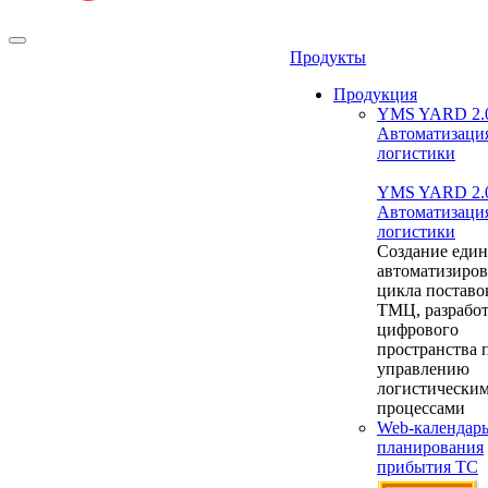
Продукты
Продукция
YMS YARD 2.
Автоматизаци
логистики
YMS YARD 2.
Автоматизаци
логистики
Создание един
автоматизиро
цикла поставо
ТМЦ, разрабо
цифрового
пространства 
управлению
логистически
процессами
Web-календар
планирования
прибытия ТС