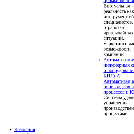
промышленно
Виртуальная
реальность как
инструмент об
специалистов,
отработка
чрезвычайных
ситуаций,
маркетинговы
возможности
компаний
Автоматизаци
инженерных с
и оборудовани
КИПиА
Автоматизаци
производстве
процессов и 
Системы удал
управления
производстве
процессами
Компания