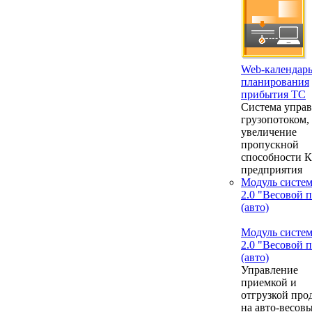
Web-календар
планирования
прибытия ТС
Система упра
грузопотоком,
увеличение
пропускной
способности 
предприятия
Модуль систе
2.0 "Весовой 
(авто)
Модуль систе
2.0 "Весовой 
(авто)
Управление
приемкой и
отгрузкой про
на авто-весовы