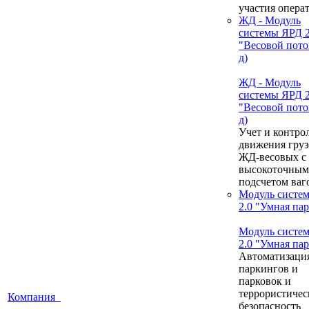
участия опера
ЖД - Модуль
системы ЯРД 2
"Весовой пото
д)
ЖД - Модуль
системы ЯРД 2
"Весовой пото
д)
Учет и контро
движения груз
ЖД-весовых с
высокоточным
подсчетом ваг
Модуль систе
2.0 "Умная па
Модуль систе
2.0 "Умная па
Автоматизаци
паркингов и
парковок и
террористичес
Компания
безопасность