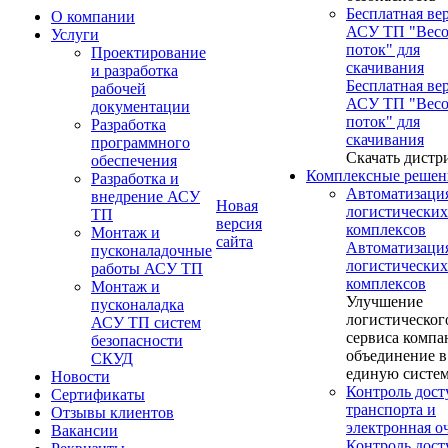
Бесплатная ве
О компании
АСУ ТП "Вес
Услуги
поток" для
Проектирование
скачивания
и разработка
Бесплатная ве
рабочей
АСУ ТП "Вес
документации
поток" для
Разработка
скачивания
программного
Скачать дистр
обеспечения
Комплексные решен
Разработка и
Автоматизаци
внедрение АСУ
Новая
логистических
ТП
версия
комплексов
Монтаж и
сайта
Автоматизаци
пусконаладочные
логистических
работы АСУ ТП
комплексов
Монтаж и
Улучшение
пусконаладка
логистическог
АСУ ТП систем
сервиса компа
безопасности
объединение в
СКУД
единую систе
Новости
Контроль дост
Сертификаты
транспорта и
Отзывы клиентов
электронная о
Вакансии
Контроль дост