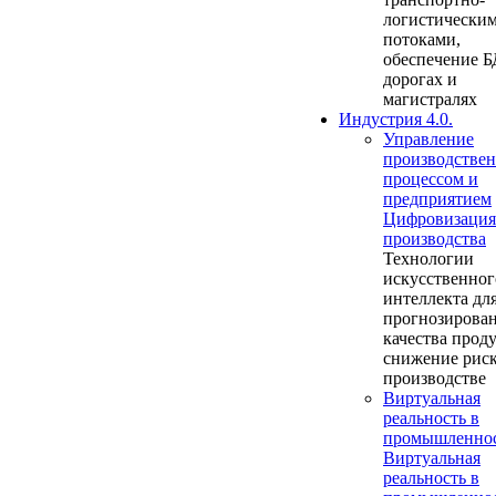
логистически
потоками,
обеспечение Б
дорогах и
магистралях
Индустрия 4.0.
Управление
производстве
процессом и
предприятием
Цифровизация
производства
Технологии
искусственног
интеллекта дл
прогнозирова
качества прод
снижение риск
производстве
Виртуальная
реальность в
промышленно
Виртуальная
реальность в