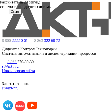
Расcчитать за 20 секунд
стоимость внедрения системы
Старт
8 800
2222 0 61
8 863
322 60 72
Диджитал Контрол Технолоджи
Системы автоматизации и диспетчеризации процессов
8 863
270-80-30
st@mt-r.ru
Новая версия сайта
Заказать звонок
st@mt-r.ru