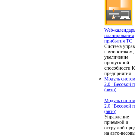
Web-календар
планирования
прибытия ТС
Система упра
грузопотоком,
увеличение
пропускной
способности 
предприятия
Модуль систе
2.0 "Весовой 
(авто)
Модуль систе
2.0 "Весовой 
(авто)
Управление
приемкой и
отгрузкой про
на авто-весовы