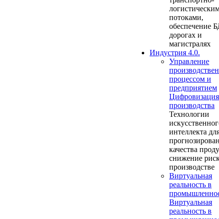
логистически
потоками,
обеспечение Б
дорогах и
магистралях
Индустрия 4.0.
Управление
производстве
процессом и
предприятием
Цифровизация
производства
Технологии
искусственног
интеллекта дл
прогнозирова
качества прод
снижение риск
производстве
Виртуальная
реальность в
промышленно
Виртуальная
реальность в