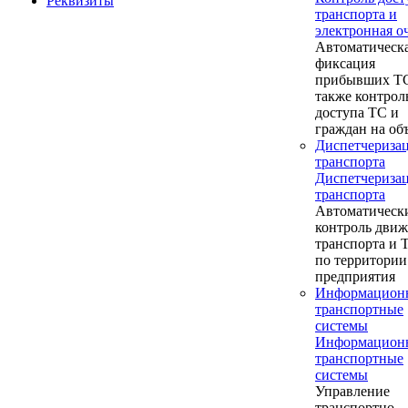
Реквизиты
транспорта и
электронная о
Автоматическ
фиксация
прибывших ТС
также контрол
доступа ТС и
граждан на об
Диспетчериза
транспорта
Диспетчериза
транспорта
Автоматическ
контроль дви
транспорта и
по территории
предприятия
Информацион
транспортные
системы
Информацион
транспортные
системы
Управление
транспортно-