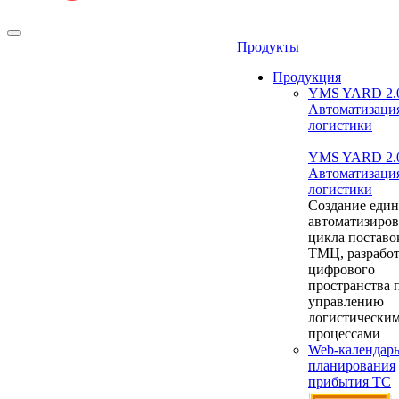
Продукты
Продукция
YMS YARD 2.
Автоматизаци
логистики
YMS YARD 2.
Автоматизаци
логистики
Создание един
автоматизиро
цикла поставо
ТМЦ, разрабо
цифрового
пространства 
управлению
логистически
процессами
Web-календар
планирования
прибытия ТС