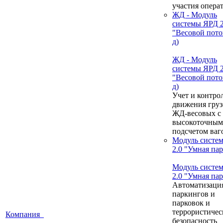
участия опера
ЖД - Модуль
системы ЯРД 2
"Весовой пото
д)
ЖД - Модуль
системы ЯРД 2
"Весовой пото
д)
Учет и контро
движения груз
ЖД-весовых с
высокоточным
подсчетом ваг
Модуль систе
2.0 "Умная па
Модуль систе
2.0 "Умная па
Автоматизаци
паркингов и
парковок и
террористичес
Компания
безопасность