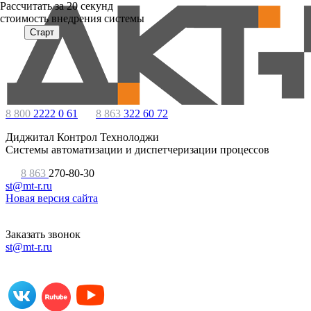
Расcчитать за 20 секунд
стоимость внедрения системы
Старт
8 800
2222 0 61
8 863
322 60 72
Диджитал Контрол Технолоджи
Системы автоматизации и диспетчеризации процессов
8 863
270-80-30
st@mt-r.ru
Новая версия сайта
Заказать звонок
st@mt-r.ru