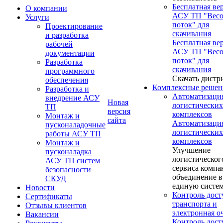
Бесплатная ве
О компании
АСУ ТП "Вес
Услуги
поток" для
Проектирование
скачивания
и разработка
Бесплатная ве
рабочей
АСУ ТП "Вес
документации
поток" для
Разработка
скачивания
программного
Скачать дистр
обеспечения
Комплексные решен
Разработка и
Автоматизаци
внедрение АСУ
Новая
логистических
ТП
версия
комплексов
Монтаж и
сайта
Автоматизаци
пусконаладочные
логистических
работы АСУ ТП
комплексов
Монтаж и
Улучшение
пусконаладка
логистическог
АСУ ТП систем
сервиса компа
безопасности
объединение в
СКУД
единую систе
Новости
Контроль дост
Сертификаты
транспорта и
Отзывы клиентов
электронная о
Вакансии
Контроль дост