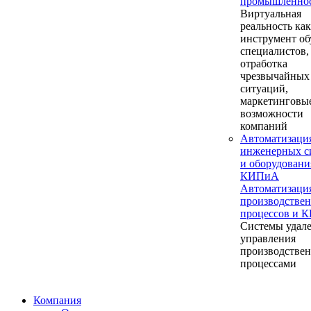
промышленно
Виртуальная
реальность как
инструмент об
специалистов,
отработка
чрезвычайных
ситуаций,
маркетинговы
возможности
компаний
Автоматизаци
инженерных с
и оборудовани
КИПиА
Автоматизаци
производстве
процессов и 
Системы удал
управления
производстве
процессами
Компания