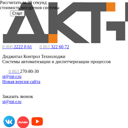
Расcчитать за 20 секунд
стоимость внедрения системы
Старт
8 800
2222 0 61
8 863
322 60 72
Диджитал Контрол Технолоджи
Системы автоматизации и диспетчеризации процессов
8 863
270-80-30
st@mt-r.ru
Новая версия сайта
Заказать звонок
st@mt-r.ru