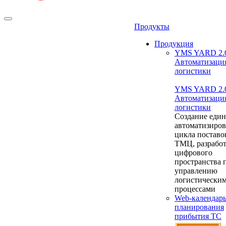
Продукты
Продукция
YMS YARD 2.
Автоматизаци
логистики
YMS YARD 2.
Автоматизаци
логистики
Создание един
автоматизиро
цикла поставо
ТМЦ, разрабо
цифрового
пространства 
управлению
логистически
процессами
Web-календар
планирования
прибытия ТС