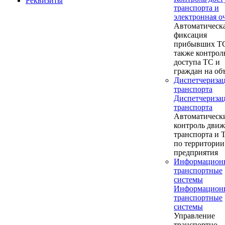
Реквизиты
транспорта и
электронная о
Автоматическ
фиксация
прибывших ТС
также контрол
доступа ТС и
граждан на об
Диспетчериза
транспорта
Диспетчериза
транспорта
Автоматическ
контроль дви
транспорта и
по территории
предприятия
Информацион
транспортные
системы
Информацион
транспортные
системы
Управление
транспортно-