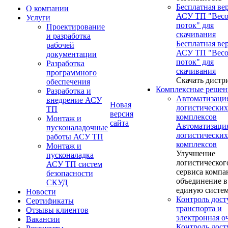
Бесплатная ве
О компании
АСУ ТП "Вес
Услуги
поток" для
Проектирование
скачивания
и разработка
Бесплатная ве
рабочей
АСУ ТП "Вес
документации
поток" для
Разработка
скачивания
программного
Скачать дистр
обеспечения
Комплексные решен
Разработка и
Автоматизаци
внедрение АСУ
Новая
логистических
ТП
версия
комплексов
Монтаж и
сайта
Автоматизаци
пусконаладочные
логистических
работы АСУ ТП
комплексов
Монтаж и
Улучшение
пусконаладка
логистическог
АСУ ТП систем
сервиса компа
безопасности
объединение в
СКУД
единую систе
Новости
Контроль дост
Сертификаты
транспорта и
Отзывы клиентов
электронная о
Вакансии
Контроль дост