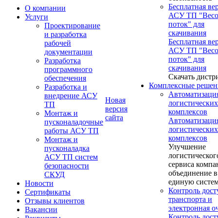
Бесплатная ве
О компании
АСУ ТП "Вес
Услуги
поток" для
Проектирование
скачивания
и разработка
Бесплатная ве
рабочей
АСУ ТП "Вес
документации
поток" для
Разработка
скачивания
программного
Скачать дистр
обеспечения
Комплексные решен
Разработка и
Автоматизаци
внедрение АСУ
Новая
логистических
ТП
версия
комплексов
Монтаж и
сайта
Автоматизаци
пусконаладочные
логистических
работы АСУ ТП
комплексов
Монтаж и
Улучшение
пусконаладка
логистическог
АСУ ТП систем
сервиса компа
безопасности
объединение в
СКУД
единую систе
Новости
Контроль дост
Сертификаты
транспорта и
Отзывы клиентов
электронная о
Вакансии
Контроль дост