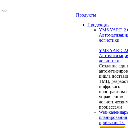
Продукты
Продукция
YMS YARD 2.
Автоматизаци
логистики
YMS YARD 2.
Автоматизаци
логистики
Создание един
автоматизиро
цикла поставо
ТМЦ, разрабо
цифрового
пространства 
управлению
логистически
процессами
Web-календар
планирования
прибытия ТС