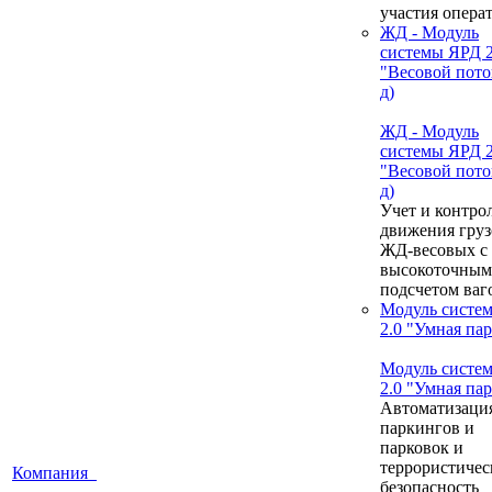
участия опера
ЖД - Модуль
системы ЯРД 2
"Весовой пото
д)
ЖД - Модуль
системы ЯРД 2
"Весовой пото
д)
Учет и контро
движения груз
ЖД-весовых с
высокоточным
подсчетом ваг
Модуль систе
2.0 "Умная па
Модуль систе
2.0 "Умная па
Автоматизаци
паркингов и
парковок и
террористичес
Компания
безопасность