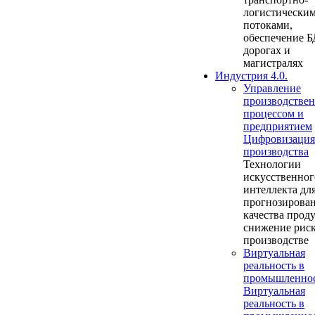
логистически
потоками,
обеспечение Б
дорогах и
магистралях
Индустрия 4.0.
Управление
производстве
процессом и
предприятием
Цифровизация
производства
Технологии
искусственног
интеллекта дл
прогнозирова
качества прод
снижение риск
производстве
Виртуальная
реальность в
промышленно
Виртуальная
реальность в