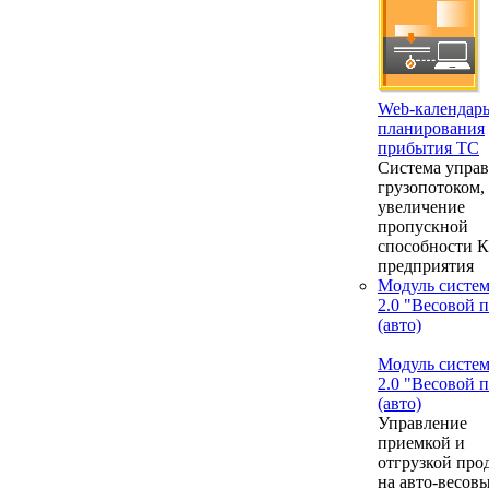
Web-календар
планирования
прибытия ТС
Система упра
грузопотоком,
увеличение
пропускной
способности 
предприятия
Модуль систе
2.0 "Весовой 
(авто)
Модуль систе
2.0 "Весовой 
(авто)
Управление
приемкой и
отгрузкой про
на авто-весовы