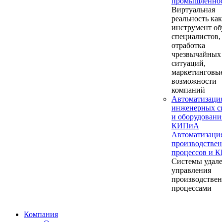
промышленно
Виртуальная
реальность как
инструмент об
специалистов,
отработка
чрезвычайных
ситуаций,
маркетинговы
возможности
компаний
Автоматизаци
инженерных с
и оборудовани
КИПиА
Автоматизаци
производстве
процессов и 
Системы удал
управления
производстве
процессами
Компания