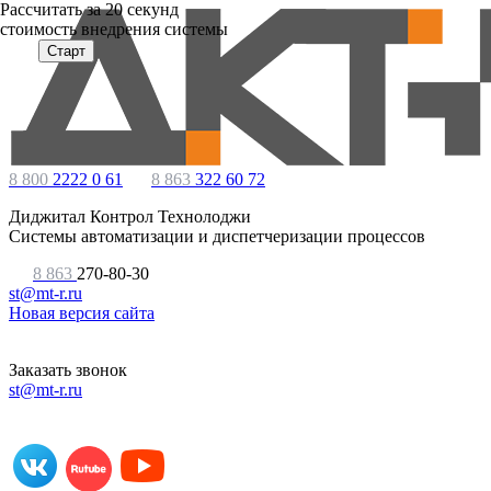
Расcчитать за 20 секунд
стоимость внедрения системы
Старт
8 800
2222 0 61
8 863
322 60 72
Диджитал Контрол Технолоджи
Системы автоматизации и диспетчеризации процессов
8 863
270-80-30
st@mt-r.ru
Новая версия сайта
Заказать звонок
st@mt-r.ru