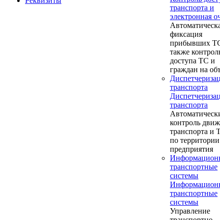
Реквизиты
транспорта и
электронная о
Автоматическ
фиксация
прибывших ТС
также контрол
доступа ТС и
граждан на об
Диспетчериза
транспорта
Диспетчериза
транспорта
Автоматическ
контроль дви
транспорта и
по территории
предприятия
Информацион
транспортные
системы
Информацион
транспортные
системы
Управление
транспортно-